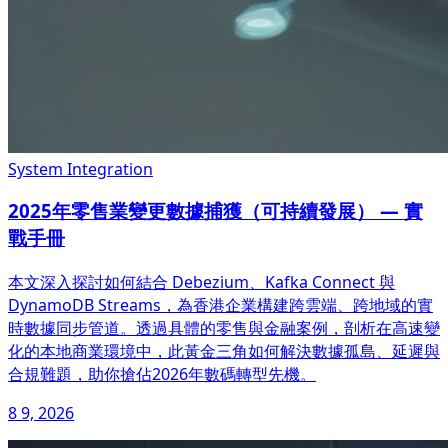
System Integration
2025年零售業變更數據捕獲（可持續發展） — 實
戰手冊
本文深入探討如何結合 Debezium、Kafka Connect 與
DynamoDB Streams，為香港企業構建跨雲端、跨地域的實
時數據同步管道。透過具體的零售與金融案例，剖析在高速變
化的本地商業環境中，此黃金三角如何解決數據孤島、延遲與
合規難題，助你搶佔2026年數碼轉型先機。
8 9, 2026