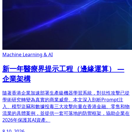
Machine Learning & AI
新一年醫療界提示工程（邊緣運算） —
企業架構
隨著香港企業加速部署生產級機器學習系統，對抗性攻擊已從
學術研究轉變為真實的商業威脅。本文深入剖析Prompt注
入、模型盜竊和數據投毒三大攻擊向量在香港金融、零售和物
流業的具體案例，並提供一套可落地的防禦框架，協助企業在
2026年保護其AI資產。
8 10, 2026