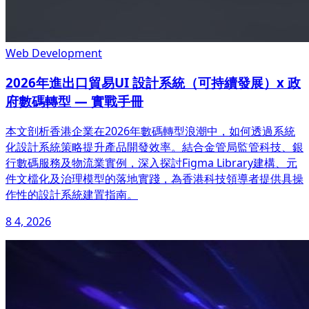
Web Development
2026年進出口貿易UI 設計系統（可持續發展）x 政
府數碼轉型 — 實戰手冊
本文剖析香港企業在2026年數碼轉型浪潮中，如何透過系統
化設計系統策略提升產品開發效率。結合金管局監管科技、銀
行數碼服務及物流業實例，深入探討Figma Library建構、元
件文檔化及治理模型的落地實踐，為香港科技領導者提供具操
作性的設計系統建置指南。
8 4, 2026