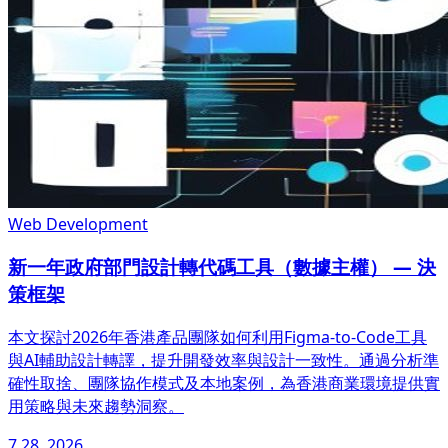
Web Development
新一年政府部門設計轉代碼工具（數據主權） — 決
策框架
本文探討2026年香港產品團隊如何利用Figma-to-Code工具
與AI輔助設計轉譯，提升開發效率與設計一致性。通過分析準
確性取捨、團隊協作模式及本地案例，為香港商業環境提供實
用策略與未來趨勢洞察。
7 28, 2026