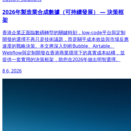
2026年製造業合成數據（可持續發展） — 決策框
架
香港企業正面臨數碼轉型的關鍵時刻，low-code平台與定制
開發的選擇不再只是技術議題，而是關乎成本效益與市場反應
速度的戰略決策。本文將深入剖析Bubble、Airtable、
Webflow與定制開發在香港商業環境下的真實成本結構，並
提供一套實用的決策框架，助您在2026年做出明智選擇。
8 6, 2026