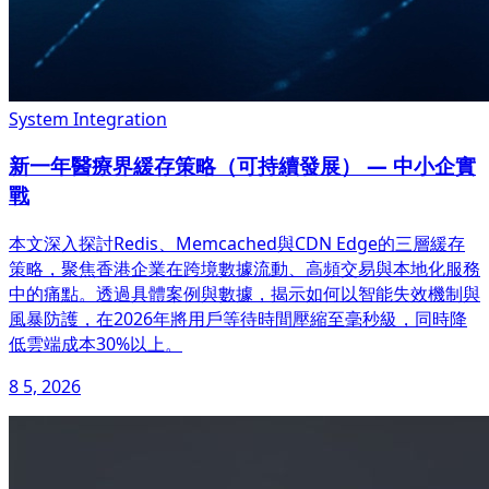
System Integration
新一年醫療界緩存策略（可持續發展） — 中小企實
戰
本文深入探討Redis、Memcached與CDN Edge的三層緩存
策略，聚焦香港企業在跨境數據流動、高頻交易與本地化服務
中的痛點。透過具體案例與數據，揭示如何以智能失效機制與
風暴防護，在2026年將用戶等待時間壓縮至毫秒級，同時降
低雲端成本30%以上。
8 5, 2026