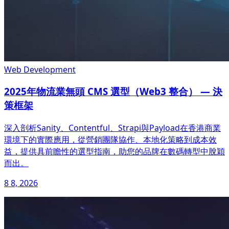
Web Development
2025年物流業無頭 CMS 選型（Web3 整合） — 決
策框架
深入剖析Sanity、Contentful、Strapi與Payload在香港商業
環境下的實際應用，從營銷團隊協作、本地化策略到成本效
益，提供具前瞻性的選型指南，助您的品牌在數碼轉型中脫穎
而出。
8 8, 2026