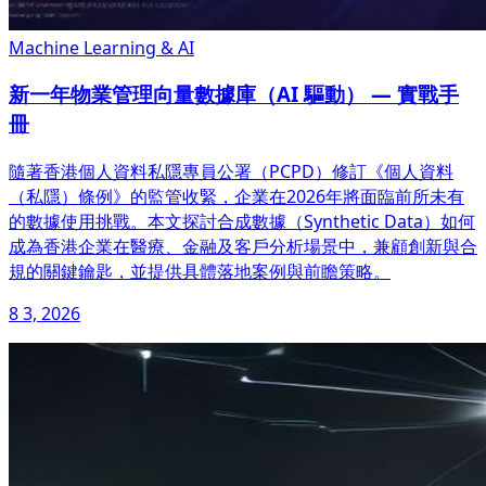
Machine Learning & AI
新一年物業管理向量數據庫（AI 驅動） — 實戰手
冊
隨著香港個人資料私隱專員公署（PCPD）修訂《個人資料
（私隱）條例》的監管收緊，企業在2026年將面臨前所未有
的數據使用挑戰。本文探討合成數據（Synthetic Data）如何
成為香港企業在醫療、金融及客戶分析場景中，兼顧創新與合
規的關鍵鑰匙，並提供具體落地案例與前瞻策略。
8 3, 2026